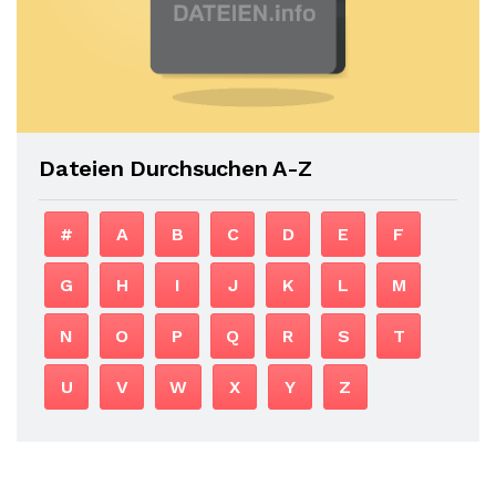
Dateien Durchsuchen A-Z
#
A
B
C
D
E
F
G
H
I
J
K
L
M
N
O
P
Q
R
S
T
U
V
W
X
Y
Z