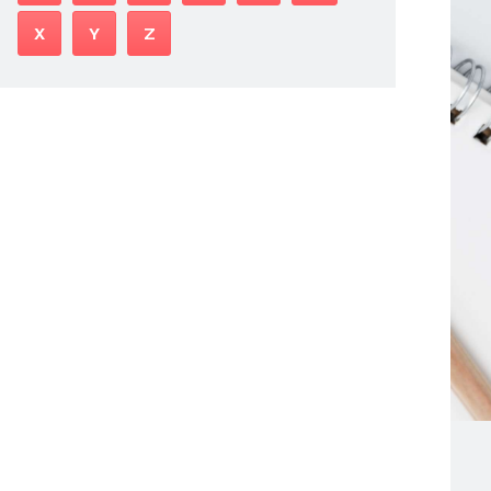
X
Y
Z