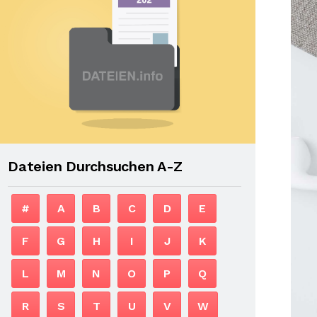
Dateien Durchsuchen A-Z
#
A
B
C
D
E
F
G
H
I
J
K
L
M
N
O
P
Q
R
S
T
U
V
W