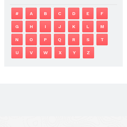
#
A
B
C
D
E
F
G
H
I
J
K
L
M
N
O
P
Q
R
S
T
U
V
W
X
Y
Z