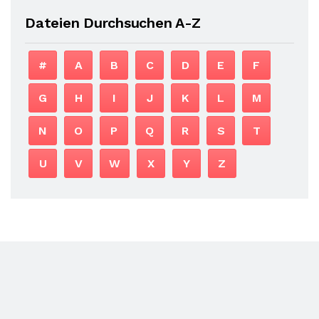
Dateien Durchsuchen A-Z
#
A
B
C
D
E
F
G
H
I
J
K
L
M
N
O
P
Q
R
S
T
U
V
W
X
Y
Z