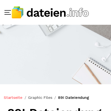
Startseite
Graphic Files
89I Dateiendung