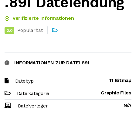
.89I Dateiendung
Verifizierte Informationen
Popularität
2.0
INFORMATIONEN ZUR DATEI 89I
TI Bitmap
Dateityp
Graphic Files
Dateikategorie
N/A
Dateiverleger