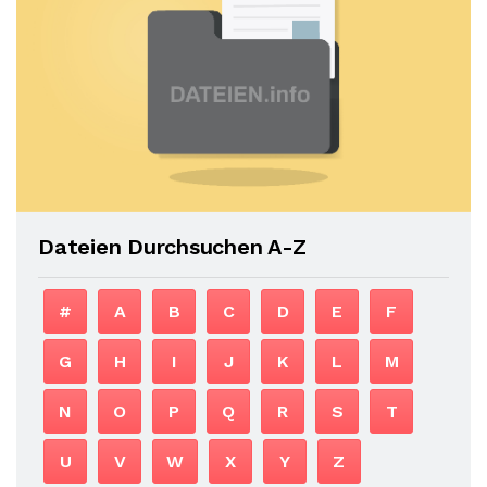
Dateien Durchsuchen A-Z
#
A
B
C
D
E
F
G
H
I
J
K
L
M
N
O
P
Q
R
S
T
U
V
W
X
Y
Z