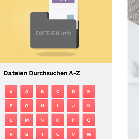
Dateien Durchsuchen A-Z
#
A
B
C
D
E
F
G
H
I
J
K
L
M
N
O
P
Q
R
S
T
U
V
W