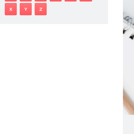
X
Y
Z