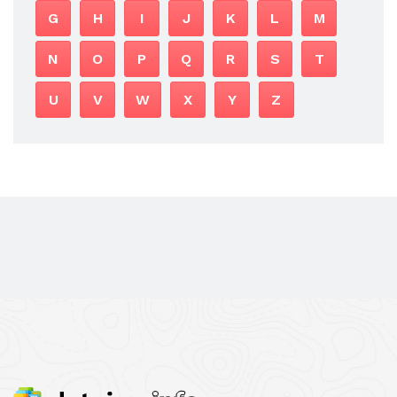
G
H
I
J
K
L
M
N
O
P
Q
R
S
T
U
V
W
X
Y
Z