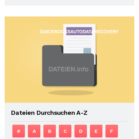
Dateien Durchsuchen A-Z
#
A
B
C
D
E
F