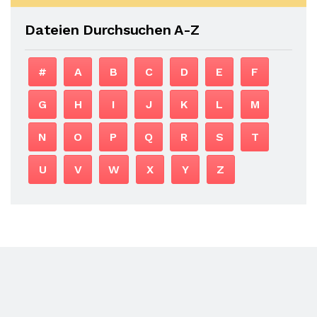
Dateien Durchsuchen A-Z
#
A
B
C
D
E
F
G
H
I
J
K
L
M
N
O
P
Q
R
S
T
U
V
W
X
Y
Z