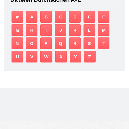
#
A
B
C
D
E
F
G
H
I
J
K
L
M
N
O
P
Q
R
S
T
U
V
W
X
Y
Z