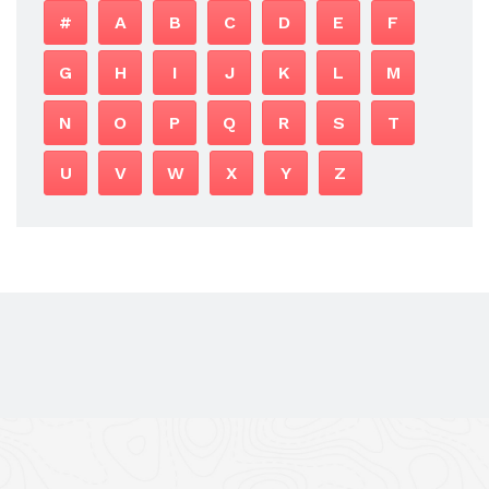
#
A
B
C
D
E
F
G
H
I
J
K
L
M
N
O
P
Q
R
S
T
U
V
W
X
Y
Z