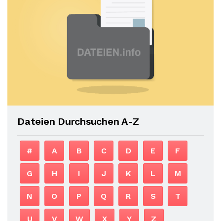
Dateien Durchsuchen A-Z
#
A
B
C
D
E
F
G
H
I
J
K
L
M
N
O
P
Q
R
S
T
U
V
W
X
Y
Z