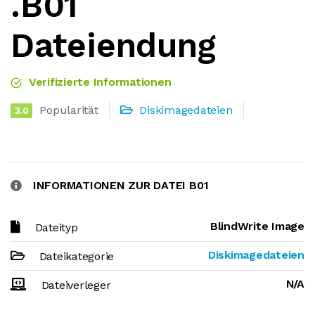
.B01
Dateiendung
Verifizierte Informationen
Popularität
Diskimagedateien
3.0
INFORMATIONEN ZUR DATEI B01
BlindWrite Image
Dateityp
Diskimagedateien
Dateikategorie
N/A
Dateiverleger