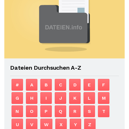
Dateien Durchsuchen A-Z
#
A
B
C
D
E
F
G
H
I
J
K
L
M
N
O
P
Q
R
S
T
U
V
W
X
Y
Z