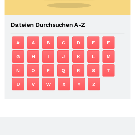
Dateien Durchsuchen A-Z
#
A
B
C
D
E
F
G
H
I
J
K
L
M
N
O
P
Q
R
S
T
U
V
W
X
Y
Z