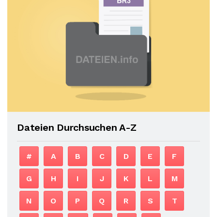
Dateien Durchsuchen A-Z
#
A
B
C
D
E
F
G
H
I
J
K
L
M
N
O
P
Q
R
S
T