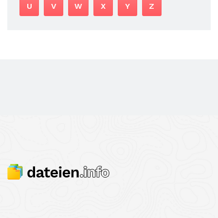
U
V
W
X
Y
Z