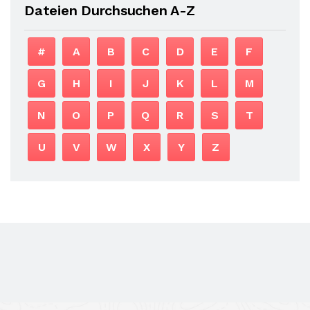
Dateien Durchsuchen A-Z
#
A
B
C
D
E
F
G
H
I
J
K
L
M
N
O
P
Q
R
S
T
U
V
W
X
Y
Z