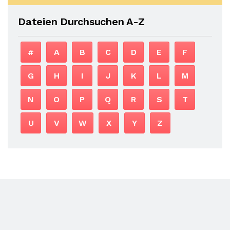
Dateien Durchsuchen A-Z
#
A
B
C
D
E
F
G
H
I
J
K
L
M
N
O
P
Q
R
S
T
U
V
W
X
Y
Z