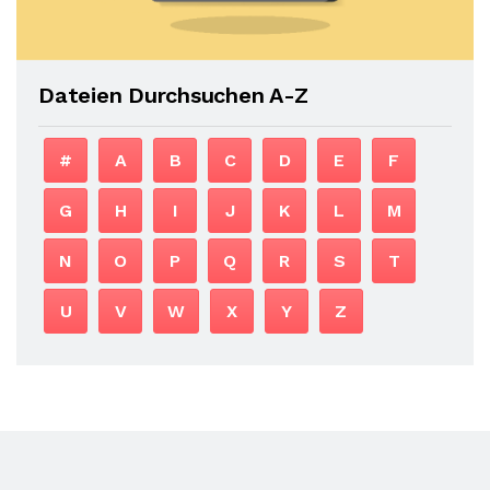
Dateien Durchsuchen A-Z
#
A
B
C
D
E
F
G
H
I
J
K
L
M
N
O
P
Q
R
S
T
U
V
W
X
Y
Z