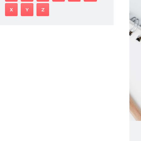
X
Y
Z