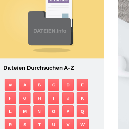
Dateien Durchsuchen A-Z
#
A
B
C
D
E
F
G
H
I
J
K
L
M
N
O
P
Q
R
S
T
U
V
W