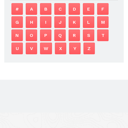
#
A
B
C
D
E
F
G
H
I
J
K
L
M
N
O
P
Q
R
S
T
U
V
W
X
Y
Z