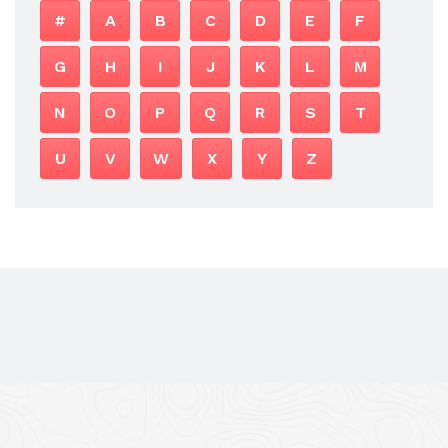
#
A
B
C
D
E
F
G
H
I
J
K
L
M
N
O
P
Q
R
S
T
U
V
W
X
Y
Z