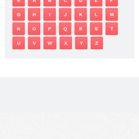
#
A
B
C
D
E
F
G
H
I
J
K
L
M
N
O
P
Q
R
S
T
U
V
W
X
Y
Z