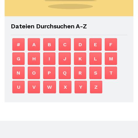
Dateien Durchsuchen A-Z
#
A
B
C
D
E
F
G
H
I
J
K
L
M
N
O
P
Q
R
S
T
U
V
W
X
Y
Z