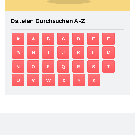
Dateien Durchsuchen A-Z
#
A
B
C
D
E
F
G
H
I
J
K
L
M
N
O
P
Q
R
S
T
U
V
W
X
Y
Z