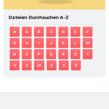
Dateien Durchsuchen A-Z
#
A
B
C
D
E
F
G
H
I
J
K
L
M
N
O
P
Q
R
S
T
U
V
W
X
Y
Z