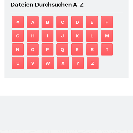
Dateien Durchsuchen A-Z
#
A
B
C
D
E
F
G
H
I
J
K
L
M
N
O
P
Q
R
S
T
U
V
W
X
Y
Z