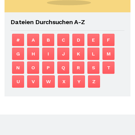
Dateien Durchsuchen A-Z
#
A
B
C
D
E
F
G
H
I
J
K
L
M
N
O
P
Q
R
S
T
U
V
W
X
Y
Z