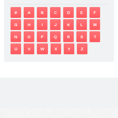
#
A
B
C
D
E
F
G
H
I
J
K
L
M
N
O
P
Q
R
S
T
U
V
W
X
Y
Z