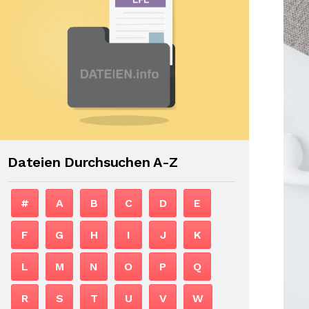
Dateien Durchsuchen A-Z
#
A
B
C
D
E
F
G
H
I
J
K
L
M
N
O
P
Q
R
S
T
U
V
W