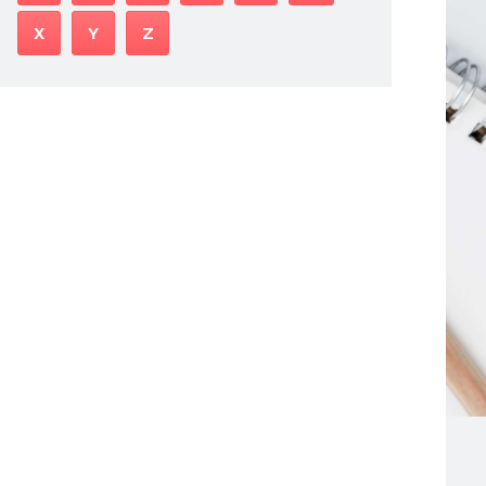
X
Y
Z