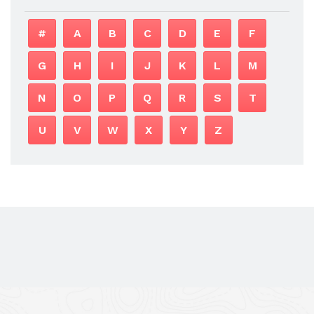
#
A
B
C
D
E
F
G
H
I
J
K
L
M
N
O
P
Q
R
S
T
U
V
W
X
Y
Z