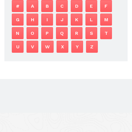
#
A
B
C
D
E
F
G
H
I
J
K
L
M
N
O
P
Q
R
S
T
U
V
W
X
Y
Z