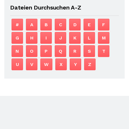
Dateien Durchsuchen A-Z
#
A
B
C
D
E
F
G
H
I
J
K
L
M
N
O
P
Q
R
S
T
U
V
W
X
Y
Z