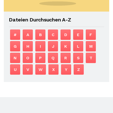
Dateien Durchsuchen A-Z
#
A
B
C
D
E
F
G
H
I
J
K
L
M
N
O
P
Q
R
S
T
U
V
W
X
Y
Z