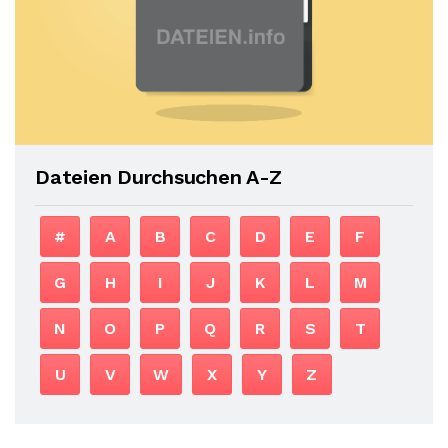
Dateien Durchsuchen A-Z
#
A
B
C
D
E
F
G
H
I
J
K
L
M
N
O
P
Q
R
S
T
U
V
W
X
Y
Z