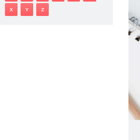
X
Y
Z