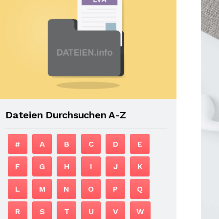
Dateien Durchsuchen A-Z
#
A
B
C
D
E
F
G
H
I
J
K
L
M
N
O
P
Q
R
S
T
U
V
W