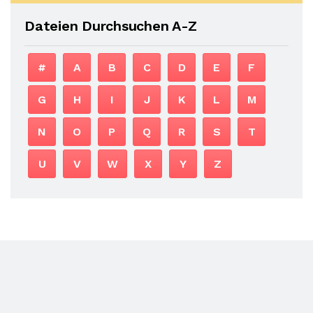
Dateien Durchsuchen A-Z
#
A
B
C
D
E
F
G
H
I
J
K
L
M
N
O
P
Q
R
S
T
U
V
W
X
Y
Z