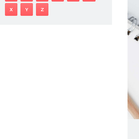
X
Y
Z