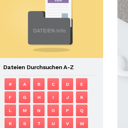
Dateien Durchsuchen A-Z
#
A
B
C
D
E
F
G
H
I
J
K
L
M
N
O
P
Q
R
S
T
U
V
W