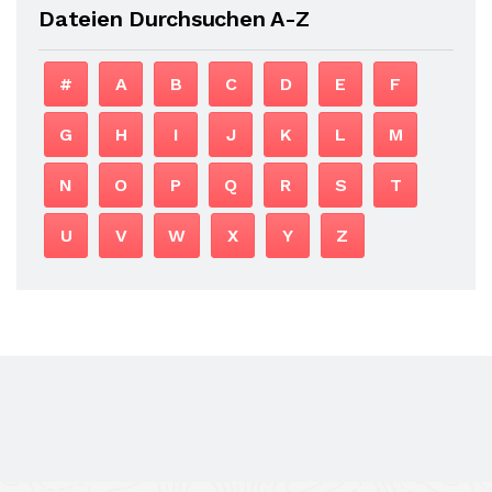
Dateien Durchsuchen A-Z
#
A
B
C
D
E
F
G
H
I
J
K
L
M
N
O
P
Q
R
S
T
U
V
W
X
Y
Z