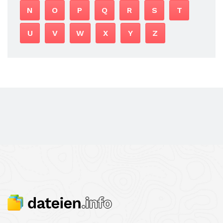
N
O
P
Q
R
S
T
U
V
W
X
Y
Z