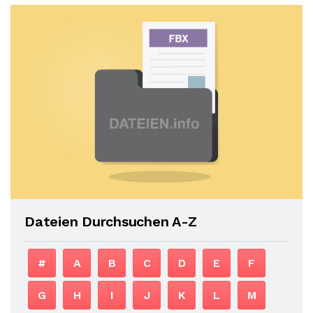
Dateien Durchsuchen A-Z
#
A
B
C
D
E
F
G
H
I
J
K
L
M