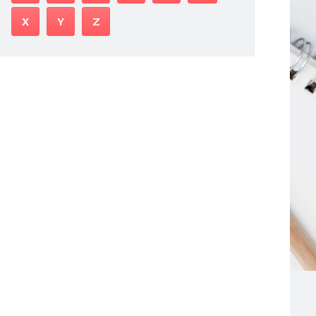
X
Y
Z