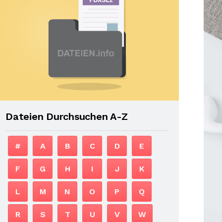
Dateien Durchsuchen A-Z
#
A
B
C
D
E
F
G
H
I
J
K
L
M
N
O
P
Q
R
S
T
U
V
W