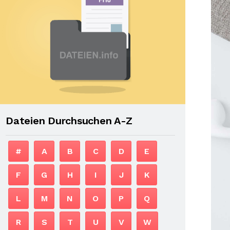
Dateien Durchsuchen A-Z
#
A
B
C
D
E
F
G
H
I
J
K
L
M
N
O
P
Q
R
S
T
U
V
W