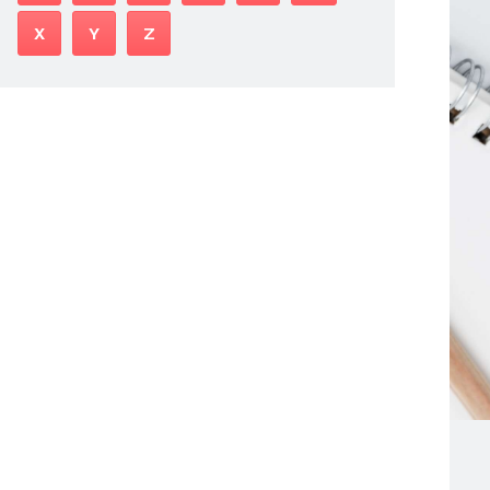
X
Y
Z