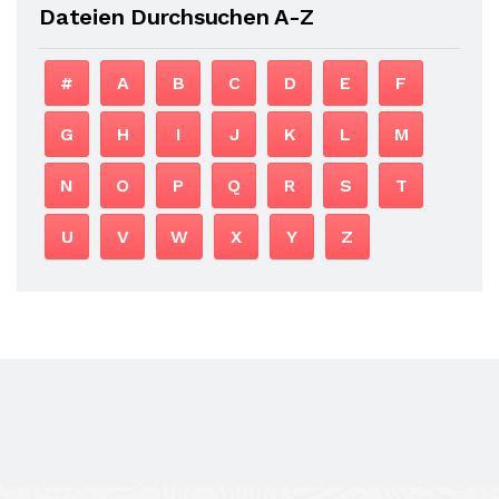
Dateien Durchsuchen A-Z
#
A
B
C
D
E
F
G
H
I
J
K
L
M
N
O
P
Q
R
S
T
U
V
W
X
Y
Z