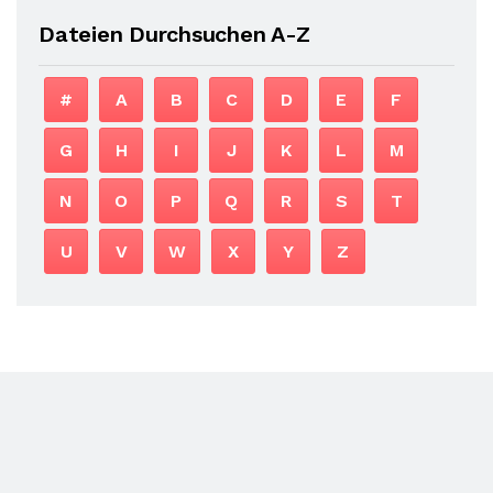
Dateien Durchsuchen A-Z
#
A
B
C
D
E
F
G
H
I
J
K
L
M
N
O
P
Q
R
S
T
U
V
W
X
Y
Z