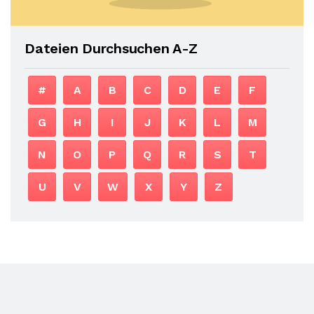
Dateien Durchsuchen A-Z
#
A
B
C
D
E
F
G
H
I
J
K
L
M
N
O
P
Q
R
S
T
U
V
W
X
Y
Z