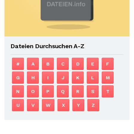
Dateien Durchsuchen A-Z
#
A
B
C
D
E
F
G
H
I
J
K
L
M
N
O
P
Q
R
S
T
U
V
W
X
Y
Z