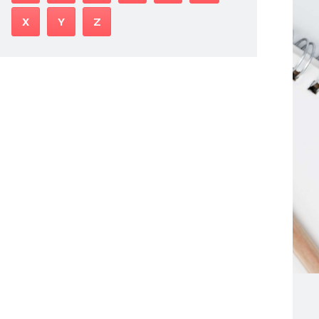
X
Y
Z