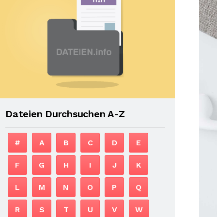
Dateien Durchsuchen A-Z
#
A
B
C
D
E
F
G
H
I
J
K
L
M
N
O
P
Q
R
S
T
U
V
W