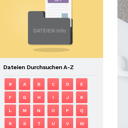
Dateien Durchsuchen A-Z
#
A
B
C
D
E
F
G
H
I
J
K
L
M
N
O
P
Q
R
S
T
U
V
W