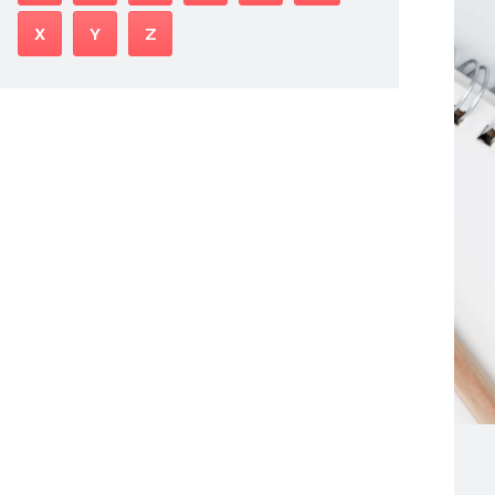
X
Y
Z