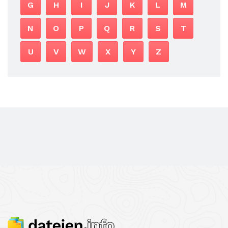
G
H
I
J
K
L
M
N
O
P
Q
R
S
T
U
V
W
X
Y
Z