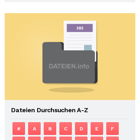
Dateien Durchsuchen A-Z
#
A
B
C
D
E
F