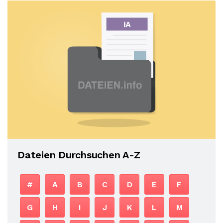
Dateien Durchsuchen A-Z
#
A
B
C
D
E
F
G
H
I
J
K
L
M