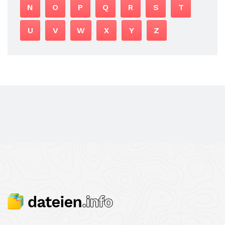
N
O
P
Q
R
S
T
U
V
W
X
Y
Z