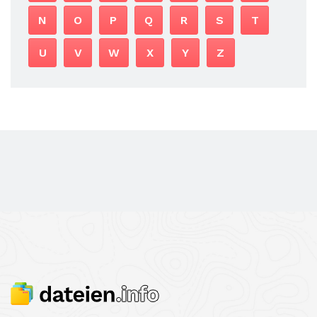
N
O
P
Q
R
S
T
U
V
W
X
Y
Z