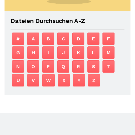
Dateien Durchsuchen A-Z
#
A
B
C
D
E
F
G
H
I
J
K
L
M
N
O
P
Q
R
S
T
U
V
W
X
Y
Z